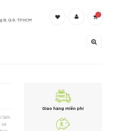
 B, Q.9, TP.HCM
Giao hàng miễn phí
n và