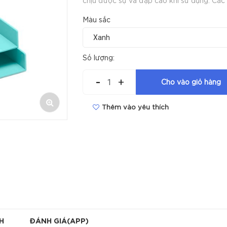
chịu được sự va đập cao khi sử dụng. Các trang
(lá) chứa hồ sơ làm bằng nhựa trong suốt
Màu sắc
dẻo cao dễ dàng tách miệng kết hợp với
nghệ ép ly si...
Số lượng:
-
+
Cho vào giỏ hàng
Thêm vào yêu thích
H
ĐÁNH GIÁ(APP)