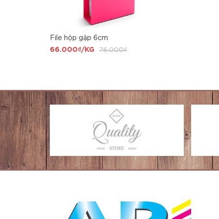
File hộp gập 6cm
66.000₫/KG
76.000₫