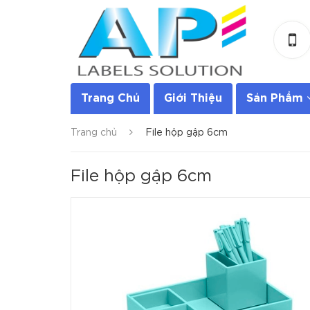
Trang Chủ
Giới Thiệu
Sản Phẩm
Trang chủ
File hộp gập 6cm
File hộp gập 6cm