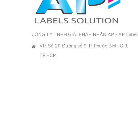
CÔNG TY TNHH GIẢI PHÁP NHÃN AP - AP Label
VP: Số 211 Đường số 9, P. Phước Bình, Q.9,
TP.HCM
Xưởng: 607 Đỗ Xuân Hợp, Phước Long B, Q.9,
TP.HCM
028.71001700 - P. KD : 0938118309
0913856789
info@temnhan247.com