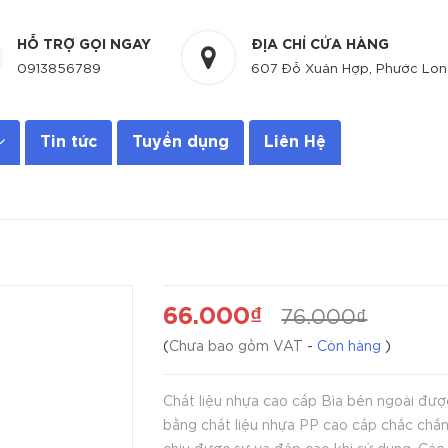
HỖ TRỢ GỌI NGAY
ĐỊA CHỈ CỬA HÀNG
0913856789
607 Đỗ Xuân Hợp, Phước Long
Tin tức
Tuyển dụng
Liên Hệ
66.000₫
76.000₫
(
Chưa bao gồm VAT
-
Còn hàng
)
Chất liệu nhựa cao cấp Bìa bên ngoài được làm
bằng chất liệu nhựa PP cao cấp chắc chắ